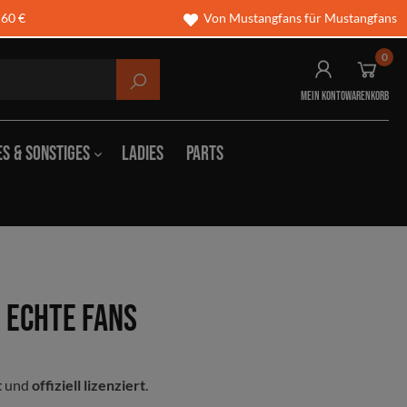
 60 €
Von Mustangfans für Mustangfans
0
Mein Konto
Warenkorb
es & Sonstiges
Ladies
Parts
hschilder
Wintermützen
börsen
Taschen
 echte Fans
en & Polos
Gürtel
t
und
offiziell lizenziert
.