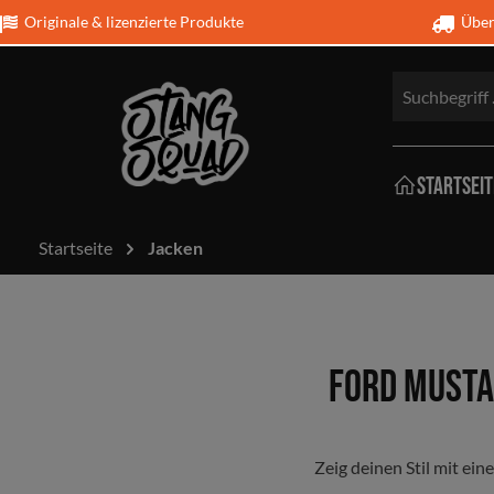
Originale & lizenzierte Produkte
Über 
Startseit
Startseite
Jacken
T-Shirt
Schmu
Mustan
Schutz
Ford Musta
Bettwä
Kissen
Zeig deinen Stil mit ein