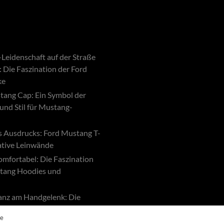
 den Warenkorb
Leidenschaft auf der Straße
: Die Faszination der Ford
ke
tang Cap: Ein Symbol der
und Stil für Mustang-
s Ausdrucks: Ford Mustang T-
eative Leinwände
komfortabel: Die Faszination
tang Hoodies und
ganz am Handgelenk: Die
der Ford Mustang Uhren
te