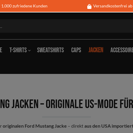
1.000 zufriedene Kunden
Versandkostenfrei ab
e
T-Shirts
Sweatshirts
Caps
Jacken
Accessoir
s
ck
Tank-Tops
Schlüsselanhänger
Blec
g
Tassen
Geld
abdeckungen
ng Jacken – Originale US-Mode für
sche, Decken &
Armbanduhren
Hemd
er
originalen Ford Mustang Jacke
– direkt
aus den USA importier