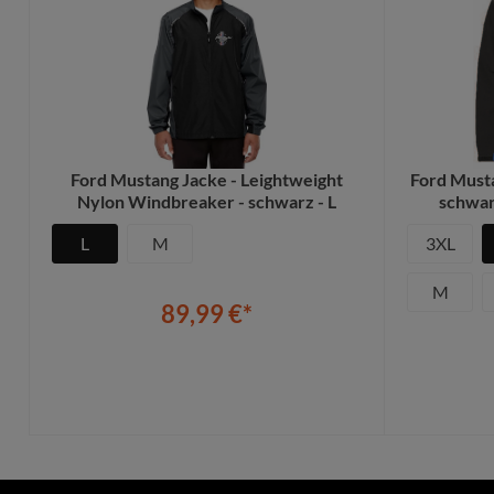
Ford Mustang Jacke - Leightweight
Ford Musta
Nylon Windbreaker - schwarz - L
schwar
L
M
3XL
M
89,99 €*