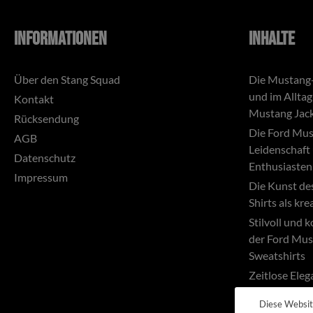
In den Warenkorb
In
Informationen
Inhalte
Über den Stang Squad
Die Mustang-
und im Alltag
Kontakt
Mustang Jac
Rücksendung
Die Ford Mus
AGB
Leidenschaft 
Datenschutz
Enthusiasten
Impressum
Die Kunst de
Shirts als kr
Stilvoll und 
der Ford Mus
Sweatshirts
Zeitlose Ele
Faszination 
Diese Websi