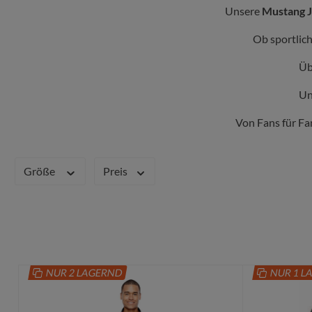
Unsere
Mustang 
Sonnenb
Ob sportlich
Handtü
Üb
Un
Von Fans für Fa
Größe
Preis
NUR 2 LAGERND
NUR 1 L