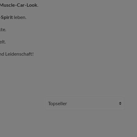
 Muscle-Car-Look
.
Spirit
leben.
te.
lt.
nd Leidenschaft!