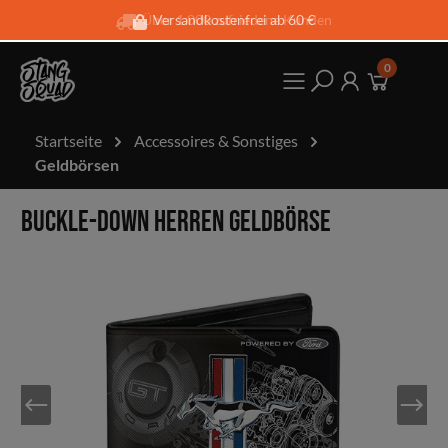
Über 1.000 zufriedene Kunden
Versandkostenfrei ab 60 €
0
Startseite
Accessoires & Sonstiges
Geldbörsen
Buckle-Down Herren Geldbörse