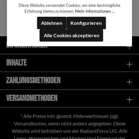
Diese Website verwendet Cookies, um eine bestmögliche
34,99 €*
Erfahrung bieten zu können.
Mehr Informationen ...
Ablehnen
Konfigurieren
Alle Cookies akzeptieren
Informationen
In den Warenkorb
Inhalte
Zahlungsmethoden
Versandmethoden
* Alle Preise inkl. gesetzl. Mehrwertsteuer zzgl.
Versandkosten
, wenn nicht anders angegeben. Diese
Website wird betrieben von der RadiantForce UG. Alle
Logos, Warenzeichen und Marken sind Eigentum der