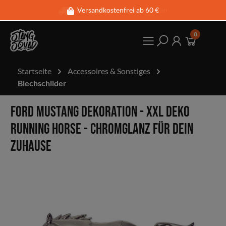
Über 1.000 zufriedene Kunden
Versandkostenfrei ab 60 €
0
Startseite
Accessoires & Sonstiges
Blechschilder
Ford Mustang Dekoration - XXL Deko
Running Horse - Chromglanz für dein
Zuhause