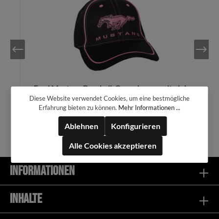
e
Ford Mustang Baseball-Cap schwarz mit pinkem
Running Horse Logo
Diese Website verwendet Cookies, um eine bestmögliche
Erfahrung bieten zu können.
Mehr Informationen ...
34,99 €*
Ablehnen
Konfigurieren
Alle Cookies akzeptieren
Informationen
In den Warenkorb
Inhalte