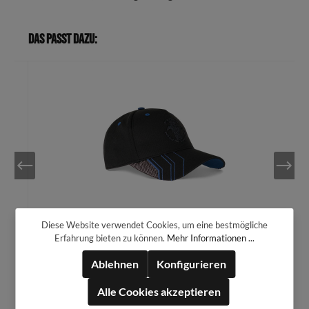
Das passt dazu:
Ford Mustang Cap schwarz/petrol mit Tri-Bar
Diese Website verwendet Cookies, um eine bestmögliche
Pony vorne
Erfahrung bieten zu können.
Mehr Informationen ...
34,99 €*
Ablehnen
Konfigurieren
Alle Cookies akzeptieren