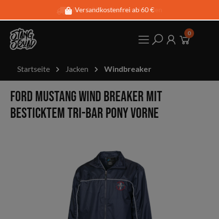
Über 1.000 zufriedene Kunden
Versandkostenfrei ab 60 €
0
Startseite
Jacken
Windbreaker
Ford Mustang Wind Breaker mit
besticktem Tri-Bar Pony vorne