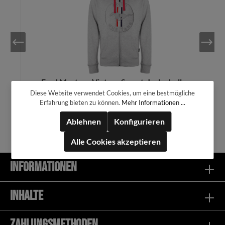
Ford Mustang Vintage Sweat-Jacke hellgrau
Diese Website verwendet Cookies, um eine bestmögliche
Erfahrung bieten zu können.
Mehr Informationen ...
94,99 €*
Ablehnen
Konfigurieren
Alle Cookies akzeptieren
Informationen
In den Warenkorb
Inhalte
Zahlungsmethoden