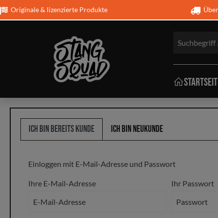
Originale & lizenzierte Produkte
Über 
Startseit
T-Shirt
Schmu
Ich bin bereits Kunde
Ich bin Neukunde
Mustan
Schutz
Einloggen mit E-Mail-Adresse und Passwort
Ihre E-Mail-Adresse
Ihr Passwort
Bettwä
Kissen