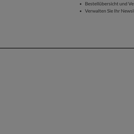
Bestellübersicht und V
rillen, Socken,
Verwalten Sie Ihr New
cher & mehr