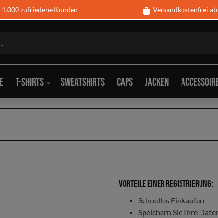
1.000 zufriedene Kunden
Versandkostenfrei ab
e
T-Shirts
Sweatshirts
Caps
Jacken
Accessoir
s
ck
Tank-Tops
Schlüsselanhänger
Blec
g
Tassen
Geld
abdeckungen
Vorteile einer Registrierung:
sche, Decken &
Armbanduhren
Hemd
Schnelles Einkaufen
Speichern Sie Ihre Date