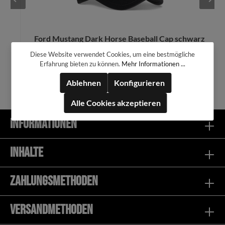
Ford Mustang Dark Horse Baseball Cap schwarz
bestickt
Diese Website verwendet Cookies, um eine bestmögliche
34,99 €*
Erfahrung bieten zu können.
Mehr Informationen ...
Ablehnen
Konfigurieren
Alle Cookies akzeptieren
Informationen
In den Warenkorb
Inhalte
Zahlungsmethoden
Versandmethoden