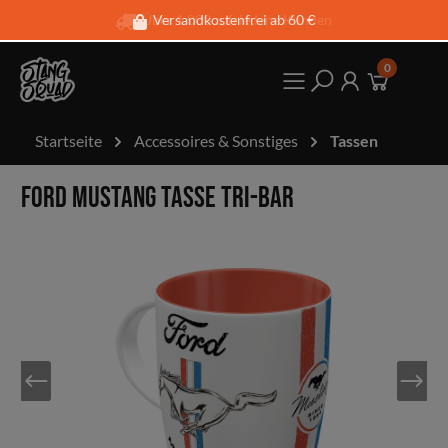
Über 1.000 zufriedene Kunden
Versandkostenfrei ab 60 €
0
Startseite
Accessoires & Sonstiges
Tassen
Ford Mustang Tasse Tri-Bar