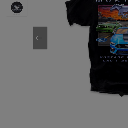
Sonnenb
Handtü