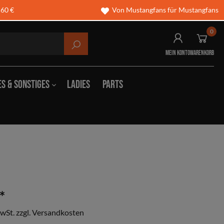
 60 €
Von Mustangfans für Mustangfans
0
Mein Konto
Warenkorb
es & Sonstiges
Ladies
Parts
hschilder
Wintermützen
börsen
Taschen
en & Polos
Gürtel
*
MwSt. zzgl. Versandkosten