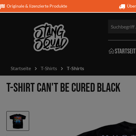
Originale & lizenzierte Produkte
Über 
Startseit
Startseite
T-Shirts
T-Shirts
T-Shirt
Schmu
T-Shirt Can't be cured Black
Mustan
Schutz
Bettwä
Kissen