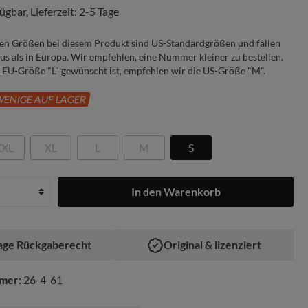
ügbar, Lieferzeit: 2-5 Tage
en Größen bei diesem Produkt sind US-Standardgrößen und fallen
us als in Europa. Wir empfehlen, eine Nummer kleiner zu bestellen.
. EU-Größe "L" gewünscht ist, empfehlen wir die US-Größe "M".
ENIGE AUF LAGER
XXL
XL
L
M
S
In den Warenkorb
age Rückgaberecht
Original & lizenziert
mer:
26-4-61