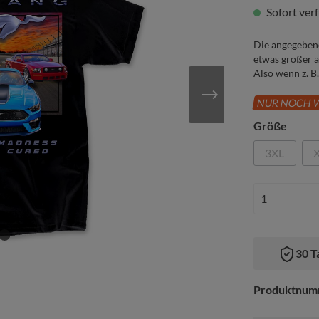
Sofort verf
rillen, Socken,
cher & mehr
Die angegeben
etwas größer a
Also wenn z. B
NUR NOCH W
Größe
3XL
30 T
Produktnum