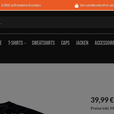
1.000 zufriedene Kunden
Versandkostenfrei ab
e
T-Shirts
Sweatshirts
Caps
Jacken
Accessoir
s
ck
Tank-Tops
Schlüsselanhänger
Blec
g
Tassen
Geld
abdeckungen
sche, Decken &
Armbanduhren
Hemd
39,99 €
Preise inkl. 