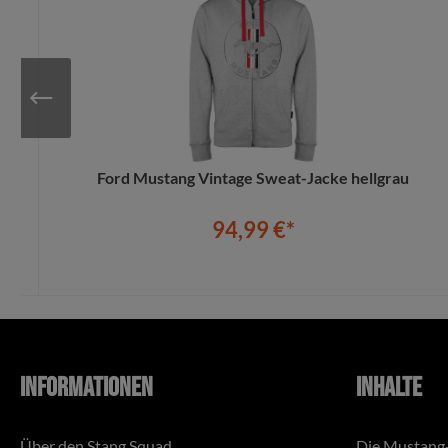
em
Ford Mustang Vintage Sweat-Jacke hellgrau
94,99 €*
In den Warenkorb
Informationen
Inhalte
Über den Stang Squad
Die Mustang-