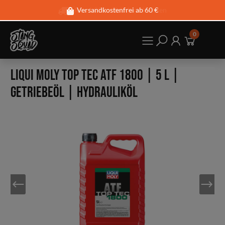
Über 1.000 zufriedene Kunden
Versandkostenfrei ab 60 €
0
LIQUI MOLY Top Tec ATF 1800 | 5 L |
Getriebeöl | Hydrauliköl